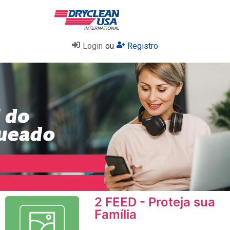
Login
ou
Registro
2 FEED - Proteja sua
Família