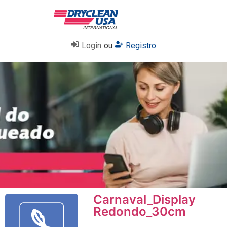
Login
ou
Registro
Carnaval_Display
Redondo_30cm