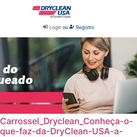
Login
ou
Registro
Carrossel_Dryclean_Conheça-o-
que-faz-da-DryClean-USA-a-