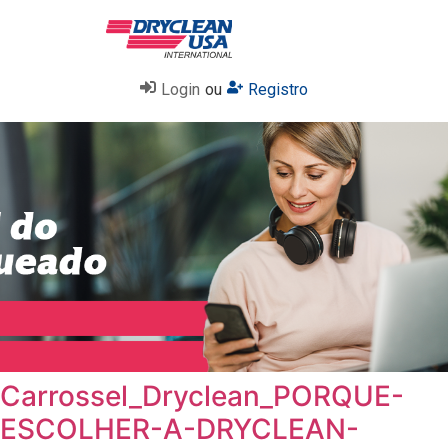
Login
ou
Registro
Carrossel_Dryclean_PORQUE-
ESCOLHER-A-DRYCLEAN-