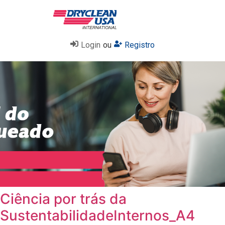
Login
ou
Registro
Ciência por trás da
SustentabilidadeInternos_A4