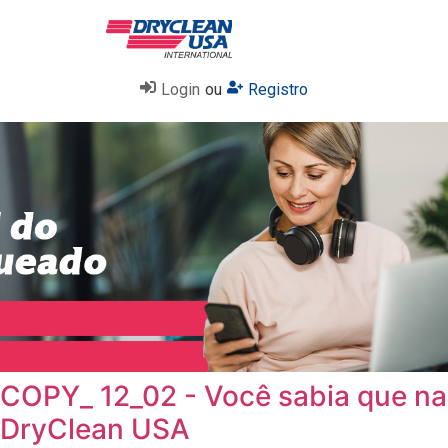
Login
ou
Registro
COPY_ 12_02 - Você sabia que na
DryClean USA