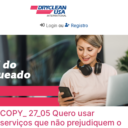
Login
ou
Registro
COPY_ 27_05 Quero usar
serviços que não prejudiquem o