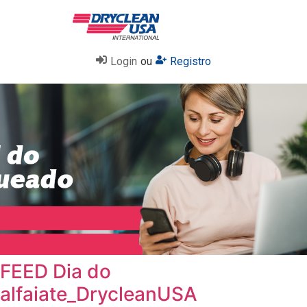
Login
ou
Registro
FEED Dia do
alfaiate_DrycleanUSA