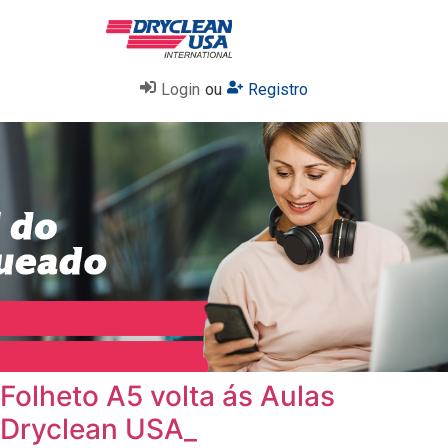
Login
ou
Registro
Folheto A5 volta ás Aulas
Dryclean USA_