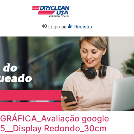
Login
ou
Registro
GRÁFICA_Avaliação google
5__Display Redondo_30cm