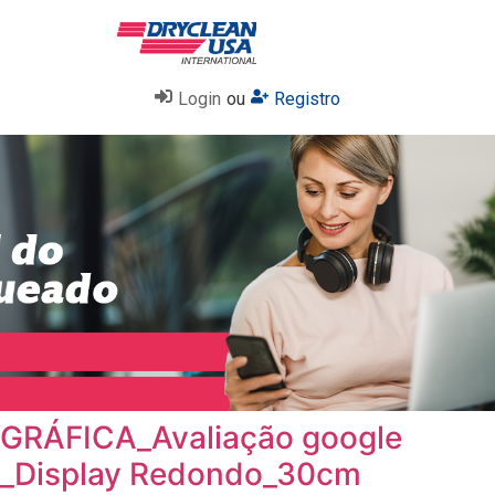
Login
ou
Registro
GRÁFICA_Avaliação google
_Display Redondo_30cm