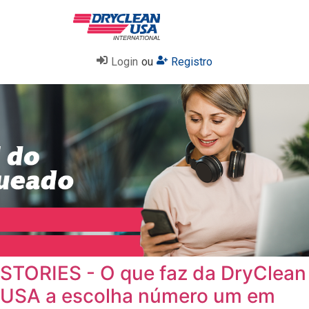
Login
ou
Registro
STORIES - O que faz da DryClean
USA a escolha número um em