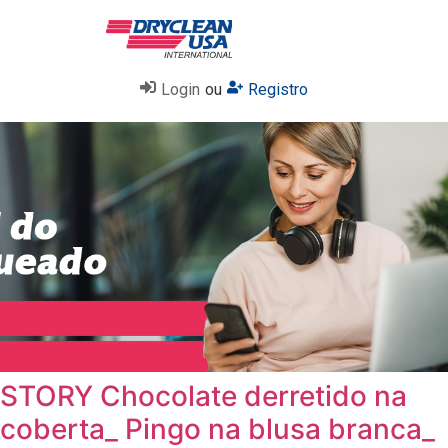
Login
ou
Registro
STORY Chocolate derretido na
coberta_ Pingo na blusa branca_