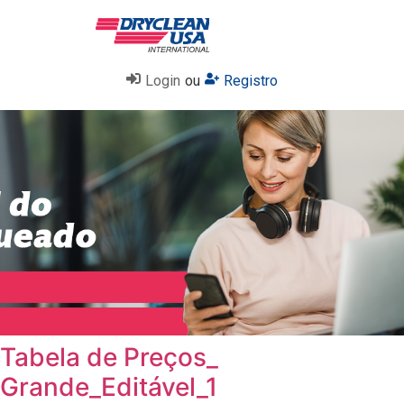
Login
ou
Registro
Tabela de Preços_
Grande_Editável_1